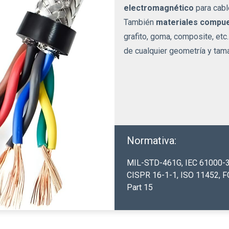
electromagnético
para cable
También
materiales compu
grafito, goma, composite, et
de cualquier geometría y ta
Normativa:
MIL-STD-461G
,
IEC 61000-
CISPR 16-1-1
,
ISO 11452
,
F
Part 15