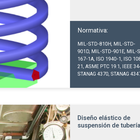
Normativa:
MIL-STD-810H,
MIL-STD-
901D
,
MIL-STD-901E
,
MIL-
167-1A
,
ISO 1940-1
,
ISO 10
21
,
ASME PTC 19.1
,
IEEE 34
STANAG 4370
,
STANAG 434
Diseño elástico de
suspensión de tuberí