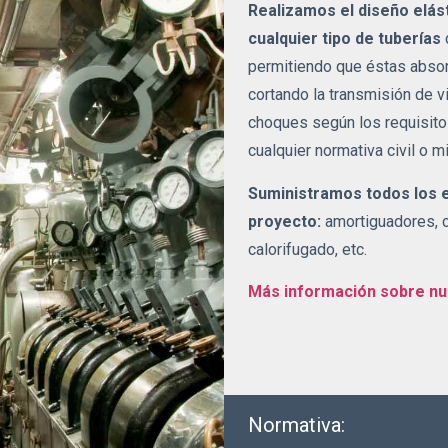
Realizamos el diseño elás
cualquier tipo de tuberías
permitiendo que éstas absorb
cortando la transmisión de v
choques según los requisito
cualquier normativa civil o mil
Suministramos todos los 
proyecto:
amortiguadores, c
calorifugado, etc.
Más información sobre nu
Normativa: