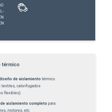
SO
L-
EN
EN
o térmico
diseño de aislamiento
térmico
textiles, calorifugados
s flexibles).
 de aislamiento completo
para
res, motores, etc.