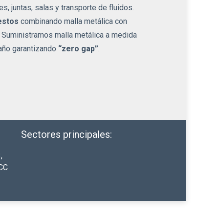
s, juntas, salas y transporte de fluidos.
estos
combinando malla metálica con
c. Suministramos malla metálica a medida
maño garantizando
“zero gap”
.
Sectores principales:
3
,
CC