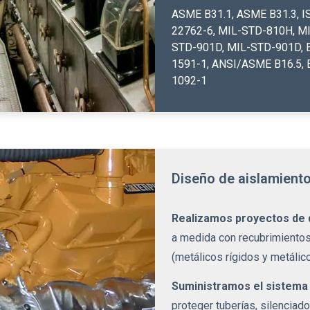
ASME B31.1
,
ASME B31.3
,
I
22762-6
,
MIL-STD-810H
,
MI
STD-901D
,
MIL-STD-901D
,
1591-1
,
ANSI/ASME B16.5
,
1092-1
Diseño de aislamient
Realizamos proyectos de 
a medida con recubrimientos 
(metálicos rígidos y metálico
Suministramos el sistema
proteger tuberías, silenciado