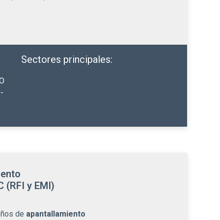
Sectores principales:
SO
-
iento
 (RFI y EMI)
eños de
apantallamiento