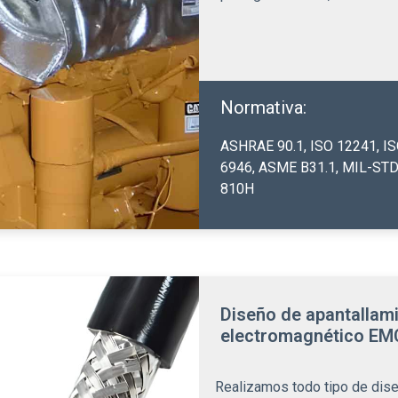
Normativa:
ASHRAE 90.1
,
ISO 12241
,
I
6946
,
ASME B31.1
,
MIL-STD
810H
Diseño de apantallam
electromagnético EMC
Realizamos todo tipo de dis