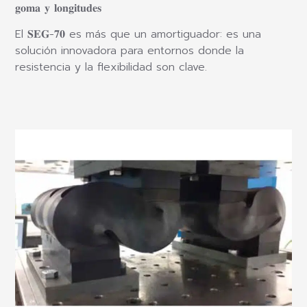
𝐠𝐨𝐦𝐚 𝐲 𝐥𝐨𝐧𝐠𝐢𝐭𝐮𝐝𝐞𝐬
El 𝐒𝐄𝐆-𝟕𝟎 es más que un amortiguador: es una
solución innovadora para entornos donde la
resistencia y la flexibilidad son clave.