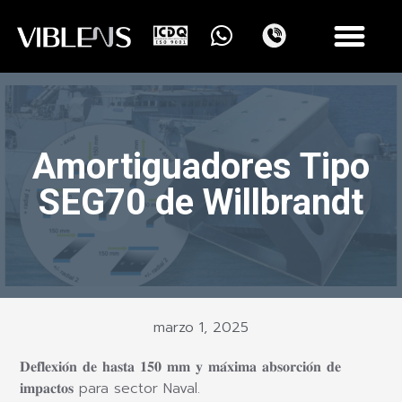
Amortiguadores Tipo
SEG70 de Willbrandt
marzo 1, 2025
𝐃𝐞𝐟𝐥𝐞𝐱𝐢𝐨́𝐧 𝐝𝐞 𝐡𝐚𝐬𝐭𝐚 𝟏𝟓𝟎 𝐦𝐦 𝐲 𝐦𝐚́𝐱𝐢𝐦𝐚 𝐚𝐛𝐬𝐨𝐫𝐜𝐢𝐨́𝐧 𝐝𝐞
𝐢𝐦𝐩𝐚𝐜𝐭𝐨𝐬 para sector Naval.