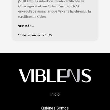
¡𝐕𝐈𝐁𝐋𝐄𝐍𝐒 𝐡𝐚 𝐬𝐢𝐝𝐨 𝐨𝐟𝐢𝐜𝐢𝐚𝐥𝐦𝐞𝐧𝐭𝐞 𝐜𝐞𝐫𝐭𝐢𝐟𝐢𝐜𝐚𝐝𝐨 𝐞𝐧
𝐂𝐢𝐛𝐞𝐫𝐬𝐞𝐠𝐮𝐫𝐢𝐝𝐚𝐝 𝐜𝐨𝐧 𝐂𝐲𝐛𝐞𝐫 𝐄𝐬𝐬𝐞𝐧𝐭𝐢𝐚𝐥𝐬! Nos
enorgullece anunciar que Viblens 𝐡𝐚 𝐨𝐛𝐭𝐞𝐧𝐢𝐝𝐨 𝐥𝐚
𝐜𝐞𝐫𝐭𝐢𝐟𝐢𝐜𝐚𝐜𝐢𝐨́𝐧 𝐂𝐲𝐛𝐞𝐫
VER MÁS »
15 de diciembre de 2025
Inicio
Quiénes Somos