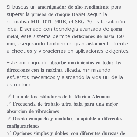
Si buscas un 𝐚𝐦𝐨𝐫𝐭𝐢𝐠𝐮𝐚𝐝𝐨𝐫 𝐝𝐞 𝐚𝐥𝐭𝐨 𝐫𝐞𝐧𝐝𝐢𝐦𝐢𝐞𝐧𝐭𝐨 para
superar la 𝐩𝐫𝐮𝐞𝐛𝐚 𝐝𝐞 𝐜𝐡𝐨𝐪𝐮𝐞 𝐃𝐒𝐒𝐌 según la
normativa 𝐌𝐈𝐋-𝐃𝐓𝐋-𝟗𝟎𝟏𝐄, el 𝐒𝐄𝐆-𝟕𝟎 es la solución
ideal. Diseñado con tecnología avanzada de 𝐠𝐨𝐦𝐚-
𝐦𝐞𝐭𝐚𝐥, este sistema permite 𝐝𝐞𝐟𝐥𝐞𝐱𝐢𝐨𝐧𝐞𝐬 𝐝𝐞 𝐡𝐚𝐬𝐭𝐚 𝟏𝟓𝟎
𝐦𝐦, asegurando también un gran aislamiento frente
a
choques y vibraciones
en aplicaciones exigentes.
Este amortiguado 𝐚𝐛𝐬𝐨𝐫𝐛𝐞 𝐦𝐨𝐯𝐢𝐦𝐢𝐞𝐧𝐭𝐨𝐬 𝐞𝐧 𝐭𝐨𝐝𝐚𝐬 𝐥𝐚𝐬
𝐝𝐢𝐫𝐞𝐜𝐜𝐢𝐨𝐧𝐞𝐬 𝐜𝐨𝐧 𝐥𝐚 𝐦𝐚́𝐱𝐢𝐦𝐚 𝐞𝐟𝐢𝐜𝐚𝐜𝐢𝐚, minimizando
esfuerzos mecánicos y alargando la vida útil de la
estructura.
✅ 𝐂𝐮𝐦𝐩𝐥𝐞 𝐥𝐨𝐬 𝐞𝐬𝐭𝐚́𝐧𝐝𝐚𝐫𝐞𝐬 𝐝𝐞 𝐥𝐚 𝐌𝐚𝐫𝐢𝐧𝐚 𝐀𝐥𝐞𝐦𝐚𝐧𝐚
✅ 𝐅𝐫𝐞𝐜𝐮𝐞𝐧𝐜𝐢𝐚 𝐝𝐞 𝐭𝐫𝐚𝐛𝐚𝐣𝐨 𝐮𝐥𝐭𝐫𝐚 𝐛𝐚𝐣𝐚 𝐩𝐚𝐫𝐚 𝐮𝐧𝐚 𝐦𝐞𝐣𝐨𝐫
𝐚𝐛𝐬𝐨𝐫𝐜𝐢𝐨́𝐧 𝐝𝐞 𝐯𝐢𝐛𝐫𝐚𝐜𝐢𝐨𝐧𝐞𝐬
✅ 𝐃𝐢𝐬𝐞𝐧̃𝐨 𝐜𝐨𝐦𝐩𝐚𝐜𝐭𝐨 𝐲 𝐦𝐨𝐝𝐮𝐥𝐚𝐫, 𝐚𝐝𝐚𝐩𝐭𝐚𝐛𝐥𝐞 𝐚 𝐝𝐢𝐟𝐞𝐫𝐞𝐧𝐭𝐞𝐬
𝐜𝐨𝐧𝐟𝐢𝐠𝐮𝐫𝐚𝐜𝐢𝐨𝐧𝐞𝐬
✅ 𝐎𝐩𝐜𝐢𝐨𝐧𝐞𝐬 𝐬𝐢𝐦𝐩𝐥𝐞𝐬 𝐲 𝐝𝐨𝐛𝐥𝐞𝐬, 𝐜𝐨𝐧 𝐝𝐢𝐟𝐞𝐫𝐞𝐧𝐭𝐞𝐬 𝐝𝐮𝐫𝐞𝐳𝐚𝐬 𝐝𝐞