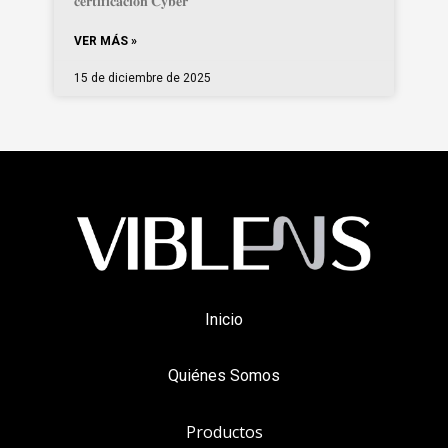
𝐜𝐞𝐫𝐭𝐢𝐟𝐢𝐜𝐚𝐜𝐢𝐨́𝐧 𝐂𝐲𝐛𝐞𝐫
VER MÁS »
15 de diciembre de 2025
Inicio
Quiénes Somos
Productos