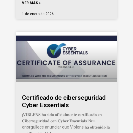
VER MÁS »
1 de enero de 2026
Certificado de ciberseguridad
Cyber Essentials
¡𝐕𝐈𝐁𝐋𝐄𝐍𝐒 𝐡𝐚 𝐬𝐢𝐝𝐨 𝐨𝐟𝐢𝐜𝐢𝐚𝐥𝐦𝐞𝐧𝐭𝐞 𝐜𝐞𝐫𝐭𝐢𝐟𝐢𝐜𝐚𝐝𝐨 𝐞𝐧
𝐂𝐢𝐛𝐞𝐫𝐬𝐞𝐠𝐮𝐫𝐢𝐝𝐚𝐝 𝐜𝐨𝐧 𝐂𝐲𝐛𝐞𝐫 𝐄𝐬𝐬𝐞𝐧𝐭𝐢𝐚𝐥𝐬! Nos
enorgullece anunciar que Viblens 𝐡𝐚 𝐨𝐛𝐭𝐞𝐧𝐢𝐝𝐨 𝐥𝐚