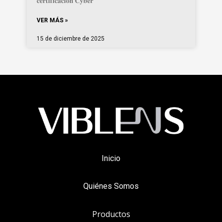
𝐜𝐞𝐫𝐭𝐢𝐟𝐢𝐜𝐚𝐜𝐢𝐨́𝐧 𝐂𝐲𝐛𝐞𝐫
VER MÁS »
15 de diciembre de 2025
Inicio
Quiénes Somos
Productos