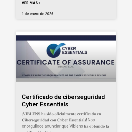
VER MÁS »
1 de enero de 2026
Certificado de ciberseguridad
Cyber Essentials
¡𝐕𝐈𝐁𝐋𝐄𝐍𝐒 𝐡𝐚 𝐬𝐢𝐝𝐨 𝐨𝐟𝐢𝐜𝐢𝐚𝐥𝐦𝐞𝐧𝐭𝐞 𝐜𝐞𝐫𝐭𝐢𝐟𝐢𝐜𝐚𝐝𝐨 𝐞𝐧
𝐂𝐢𝐛𝐞𝐫𝐬𝐞𝐠𝐮𝐫𝐢𝐝𝐚𝐝 𝐜𝐨𝐧 𝐂𝐲𝐛𝐞𝐫 𝐄𝐬𝐬𝐞𝐧𝐭𝐢𝐚𝐥𝐬! Nos
enorgullece anunciar que Viblens 𝐡𝐚 𝐨𝐛𝐭𝐞𝐧𝐢𝐝𝐨 𝐥𝐚