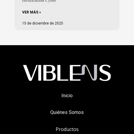
𝐜𝐞𝐫𝐭𝐢𝐟𝐢𝐜𝐚𝐜𝐢𝐨́𝐧 𝐂𝐲𝐛𝐞𝐫
VER MÁS »
15 de diciembre de 2025
Inicio
Quiénes Somos
Productos