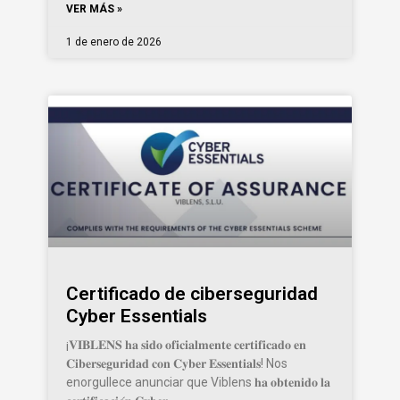
VER MÁS »
1 de enero de 2026
Certificado de ciberseguridad
Cyber Essentials
¡𝐕𝐈𝐁𝐋𝐄𝐍𝐒 𝐡𝐚 𝐬𝐢𝐝𝐨 𝐨𝐟𝐢𝐜𝐢𝐚𝐥𝐦𝐞𝐧𝐭𝐞 𝐜𝐞𝐫𝐭𝐢𝐟𝐢𝐜𝐚𝐝𝐨 𝐞𝐧
𝐂𝐢𝐛𝐞𝐫𝐬𝐞𝐠𝐮𝐫𝐢𝐝𝐚𝐝 𝐜𝐨𝐧 𝐂𝐲𝐛𝐞𝐫 𝐄𝐬𝐬𝐞𝐧𝐭𝐢𝐚𝐥𝐬! Nos
enorgullece anunciar que Viblens 𝐡𝐚 𝐨𝐛𝐭𝐞𝐧𝐢𝐝𝐨 𝐥𝐚