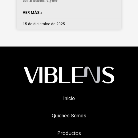
𝐜𝐞𝐫𝐭𝐢𝐟𝐢𝐜𝐚𝐜𝐢𝐨́𝐧 𝐂𝐲𝐛𝐞𝐫
VER MÁS »
15 de diciembre de 2025
Inicio
Quiénes Somos
Productos